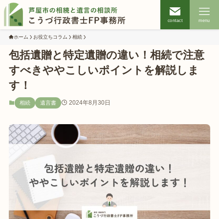
contact
menu
ホーム
お役立ちコラム
相続
包括遺贈と特定遺贈の違い！相続で注意
すべきややこしいポイントを解説しま
す！
2024年8月30日
相続
遺言書