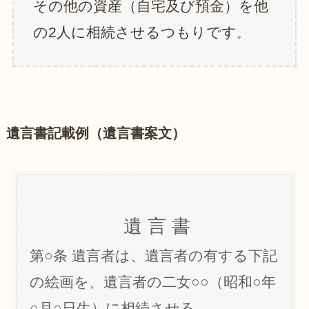
その他の資産（自宅及び預金）を他
の2人に相続させるつもりです
。
遺言書記載例（遺言書案文）
遺 言 書
第○条 遺言者は、遺言者の有する下記
の絵画を、遺言者の二女○○（昭和○年
○月○日生）に相続させる。