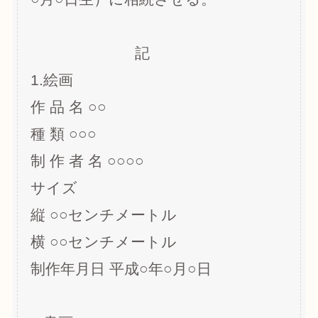
記
1.絵画
作 品 名 ○○
種 類 ○○○
制 作 者 名 ○○○○
サイズ
縦 ○○センチメートル
横 ○○センチメートル
制作年月日 平成○年○月○日